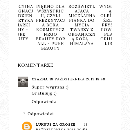
ACYJNA
PIĘKNO DLA
ROZŚWIETL
WYGŁADZAJ
BALSA
ĘGNACJ
WSZYSTKIC
AJĄCA
ĄCY
CIA
 DZIEŃ
H, CZYLI
MICELARNA
OLEJKOWY
"MO
METYKA
PREZENTACJ
PIANKA DO
ŻEL POD
GRUS
MARKI
A BOXA
MYCIA
PRYSZNIC
TUT
CHY -
KOSMETYCZ
TWARZY Z
POWER OF
FRUT
URE
NEGO
ORGANICZN
PLANTS
FARM
AUTY
BEAUTY FOR
Ą RÓŻĄ -
OPUNCJA -
ALL - PURE
HIMALAYA
LIRENE
BEAUTY
KOMENTARZE
CZARNA
18 PAŹDZIERNIKA 2013 18:48
Super wygrana ;)
Gratuluję ;)
Odpowiedz
Odpowiedzi
LUKSUS ZA GROSZE
18
PAŹDZIERNIKA 2013 20:54