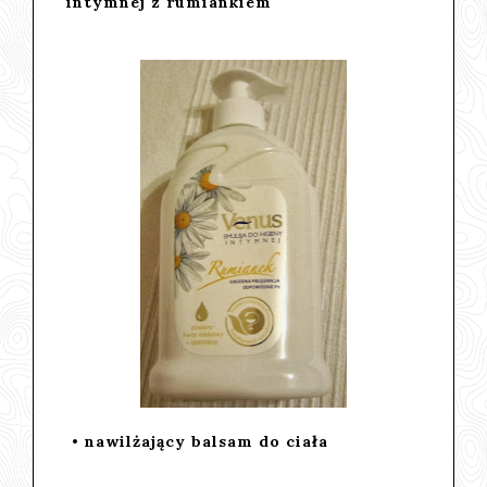
intymnej z rumiankiem
• nawilżający balsam do ciała