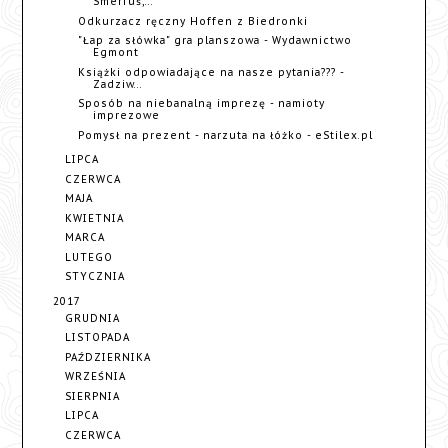
Smerfuś,...
Odkurzacz ręczny Hoffen z Biedronki
"Łap za słówka" gra planszowa - Wydawnictwo
Egmont
Książki odpowiadające na nasze pytania??? -
Zadziw...
Sposób na niebanalną imprezę - namioty
imprezowe
Pomysł na prezent - narzuta na łóżko - eStilex.pl
LIPCA
CZERWCA
MAJA
KWIETNIA
MARCA
LUTEGO
STYCZNIA
2017
GRUDNIA
LISTOPADA
PAŹDZIERNIKA
WRZEŚNIA
SIERPNIA
LIPCA
CZERWCA