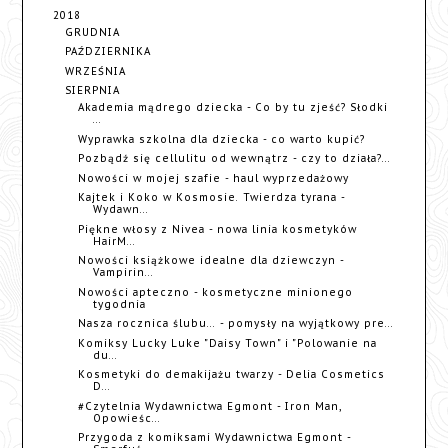
2018
GRUDNIA
PAŹDZIERNIKA
WRZEŚNIA
SIERPNIA
Akademia mądrego dziecka - Co by tu zjeść? Słodki
...
Wyprawka szkolna dla dziecka - co warto kupić?
Pozbądź się cellulitu od wewnątrz - czy to działa?...
Nowości w mojej szafie - haul wyprzedażowy
Kajtek i Koko w Kosmosie. Twierdza tyrana -
Wydawn...
Piękne włosy z Nivea - nowa linia kosmetyków
HairM...
Nowości książkowe idealne dla dziewczyn -
Vampirin...
Nowości apteczno - kosmetyczne minionego
tygodnia
Nasza rocznica ślubu... - pomysły na wyjątkowy pre...
Komiksy Lucky Luke "Daisy Town" i "Polowanie na
du...
Kosmetyki do demakijażu twarzy - Delia Cosmetics
D...
#Czytelnia Wydawnictwa Egmont - Iron Man,
Opowieśc...
Przygoda z komiksami Wydawnictwa Egmont -