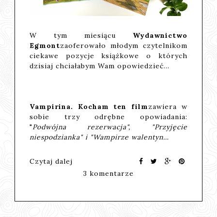
W tym miesiącu
Wydawnictwo
Egmont
zaoferowało młodym czytelnikom
ciekawe pozycje książkowe o których
dzisiaj chciałabym Wam opowiedzieć...
Vampirina. Kocham ten film
zawiera w
sobie trzy odrębne opowiadania:
"
Podwójna rezerwacja", "Przyjęcie
niespodzianka" i "Wampirze walentyn…
Czytaj dalej
3 komentarze