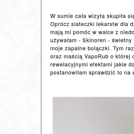
W sumie cała wizyta skupiła si
Oprócz siateczki lekarstw dla 
mają mi pomóc w walce z niedo
używałam - Skinoren - świetny 
moje zapalne bolączki. Tym ra
oraz maścią VapoRub o której 
rewelacyjnymi efektami jakie da
postanowiłam sprawdzić to na w