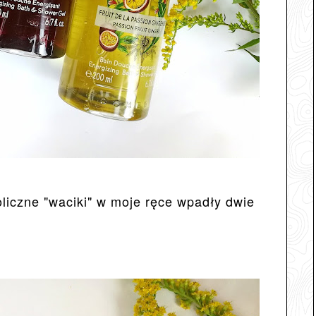
iczne "waciki" w moje ręce wpadły dwie