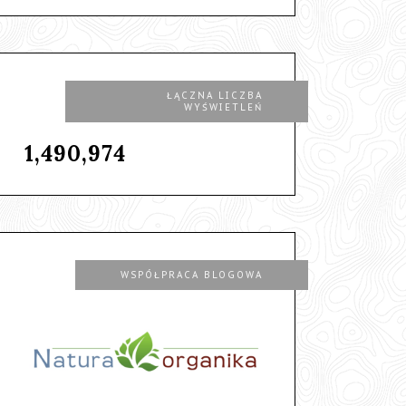
ŁĄCZNA LICZBA
WYŚWIETLEŃ
1,490,974
WSPÓŁPRACA BLOGOWA