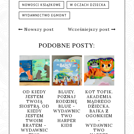
NOWOŚCI KSIĄŻKOWE
W OCZACH DZIECKA
WYDAWNICTWO EGMONT
Nowszy post
Wcześniejszy post
PODOBNE POSTY:
RZĘTA.
OD KIEDY
BLUEY.
KOT TOFIK.
AJDŹ,
JESTEM
POZNAJ
AKADEMIA
WÓRZ,
TWOJĄ
RODZINĘ
MĄDREGO
ACZ -
SIOSTRĄ. OD
BLUE -
DZIECKA.
AWNIC
KIEDY
WYDAWNIC
BAJKA Z
TWO
JESTEM
TWO
OGONKIEM
ERKIDS
TWOIM
HARPER
-
BRATEM -
KIDS
WYDAWNIC
WYDAWNIC
TWO