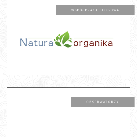
WSPÓŁPRACA BLOGOWA
OBSERWATORZY