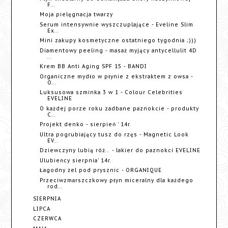
F...
Moja pielęgnacja twarzy
Serum intensywnie wyszczuplające - Eveline Slim
Ex...
Mini zakupy kosmetyczne ostatniego tygodnia ;)))
Diamentowy peeling - masaż myjący antycellulit 4D
...
Krem BB Anti Aging SPF 15 - BANDI
Organiczne mydło w płynie z ekstraktem z owsa -
O...
Luksusowa szminka 3 w 1 - Colour Celebrities
EVELINE
O każdej porze roku zadbane paznokcie - produkty
C...
Projekt denko - sierpień ' 14r.
Ultra pogrubiający tusz do rzęs - Magnetic Look
EV...
Dziewczyny lubią róż... - lakier do paznokci EVELINE
Ulubieńcy sierpnia' 14r.
Łagodny żel pod prysznic - ORGANIQUE
Przeciwzmarszczkowy płyn miceralny dla każdego
rod...
SIERPNIA
LIPCA
CZERWCA