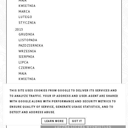
MAJA
KWIETNIA
MARCA
LUTEGO
STYCZNIA
2013
GRUDNIA
LISTOPADA
PAŹDZIERNIKA
WRZEŚNIA
SIERPNIA
LIPCA
CZERWCA
MAJA
KWIETNIA
MARCA
THIS SITE USES COOKIES FROM GOOGLE TO DELIVER ITS SERVICES AND
Pokaż więcej
TO ANALYZE TRAFFIC. YOUR IP ADDRESS AND USER-AGENT ARE SHARED
WITH GOOGLE ALONG WITH PERFORMANCE AND SECURITY METRICS TO
ENSURE QUALITY OF SERVICE, GENERATE USAGE STATISTICS, AND TO
DETECT AND ADDRESS ABUSE.
LEARN MORE
GOT IT
ŁĄCZNA LICZBA WYŚWIETLEŃ