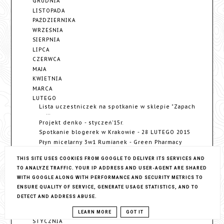
GRUDNIA
LISTOPADA
PAŹDZIERNIKA
WRZEŚNIA
SIERPNIA
LIPCA
CZERWCA
MAJA
KWIETNIA
MARCA
LUTEGO
Lista uczestniczek na spotkanie w sklepie "Zapach
...
Projekt denko - styczeń'15r.
Spotkanie blogerek w Krakowie - 28 LUTEGO 2015
Płyn micelarny 3w1 Rumianek - Green Pharmacy
Krem do twarzy z olejem konopii Indyjskich -
India...
THIS SITE USES COOKIES FROM GOOGLE TO DELIVER ITS SERVICES AND
Balsam do ciała Aktywne wyszczuplanie - Cztery
TO ANALYZE TRAFFIC. YOUR IP ADDRESS AND USER-AGENT ARE SHARED
Por...
WITH GOOGLE ALONG WITH PERFORMANCE AND SECURITY METRICS TO
Pomadka do ust Giordani Gold, Jewel Lipstick -
ENSURE QUALITY OF SERVICE, GENERATE USAGE STATISTICS, AND TO
ORI...
DETECT AND ADDRESS ABUSE.
Ulubieńcy stycznia '15r.
Wyprzedaż szafy malucha
LEARN MORE
GOT IT
STYCZNIA