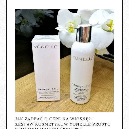
JAK ZADBAĆ O CERĘ NA WIOSNĘ? -
ZESTAW KOSMETYKÓW YONELLE PROSTO