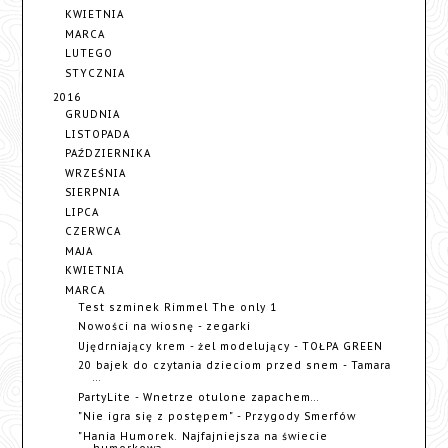
KWIETNIA
MARCA
LUTEGO
STYCZNIA
2016
GRUDNIA
LISTOPADA
PAŹDZIERNIKA
WRZEŚNIA
SIERPNIA
LIPCA
CZERWCA
MAJA
KWIETNIA
MARCA
Test szminek Rimmel The only 1
Nowości na wiosnę - zegarki
Ujędrniający krem - żel modelujący - TOŁPA GREEN
20 bajek do czytania dzieciom przed snem - Tamara
...
PartyLite - Wnetrze otulone zapachem...
"Nie igra się z postępem" - Przygody Smerfów
"Hania Humorek. Najfajniejsza na świecie