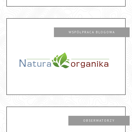
WSPÓŁPRACA BLOGOWA
OBSERWATORZY