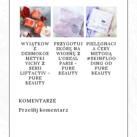
BOX
WYJĄTKOW
PRZYGOTUJ
PIELĘGNACJ
BO
METYCZ
E
SKÓRĘ NA
A CERY
KOSME
NY
DERMOKOS
WIOSNĘ Z
METODĄ
NY 
TALIFT
METYKI
L'OREAL
#SKINFLOO
MAR
NICAL
VICHY Z
PARIS -
DING OD
SLAV
'OREAL
SERII
PURE
PURE
RIS -
LIFTACTIV -
BEAUTY
BEAUTY
URE
PURE
AUTY
BEAUTY
KOMENTARZE
Prześlij komentarz