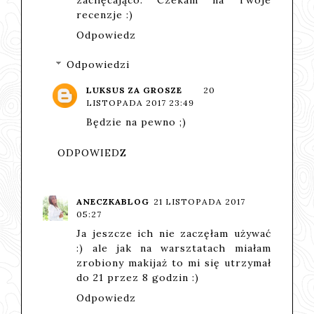
zachęcająco. Czekam na Twoje
recenzje :)
Odpowiedz
Odpowiedzi
LUKSUS ZA GROSZE
20
LISTOPADA 2017 23:49
Będzie na pewno ;)
ODPOWIEDZ
ANECZKABLOG
21 LISTOPADA 2017
05:27
Ja jeszcze ich nie zaczęłam używać
:) ale jak na warsztatach miałam
zrobiony makijaż to mi się utrzymał
do 21 przez 8 godzin :)
Odpowiedz