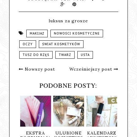
luksus za grosze
MAKIJAŻ
NOWOŚCI KOSMETYCZNE
OCZY
ŚWIAT KOSMETYKÓW
TUSZ DO RZĘS
TWARZ
USTA
Nowszy post
Wcześniejszy post
PODOBNE POSTY:
ŁADZAJ
EKSTRA
ULUBIONE
KALENDARZ