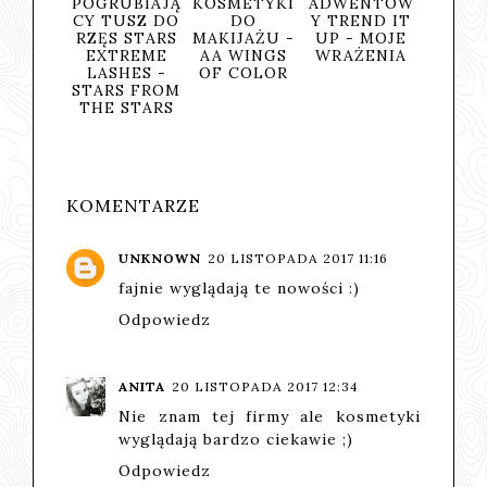
ĄCY
POGRUBIAJĄ
KOSMETYKI
ADWENTOW
JKOWY
CY TUSZ DO
DO
Y TREND IT
L POD
RZĘS STARS
MAKIJAŻU -
UP - MOJE
SZNIC
EXTREME
AA WINGS
WRAŻENIA
ER OF
LASHES -
OF COLOR
ANTS
STARS FROM
NCJA -
THE STARS
RENE
KOMENTARZE
UNKNOWN
20 LISTOPADA 2017 11:16
fajnie wyglądają te nowości :)
Odpowiedz
ANITA
20 LISTOPADA 2017 12:34
Nie znam tej firmy ale kosmetyki
wyglądają bardzo ciekawie ;)
Odpowiedz