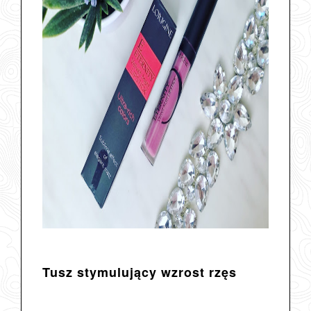
Tusz stymulujący wzrost rzęs