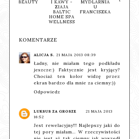
AUTY
I KAWY -
MYDLARNIA
YASUMI
NAT
ZIAJA
U
BALTIC
FRANCISZKA
HOME SPA
WELLNESS
KOMENTARZE
ALICJA S.
21 MAJA 2013 08:39
Ładny, nie miałam tego podkładu
jeszcze:) Faktycznie jest kryjący?
Chociaż ten kolor widzę przez
ekran bardzo dla mnie za ciemny:))
Odpowiedz
LUKSUS ZA GROSZE
21 MAJA 2013
16:52
Jest rewelacyjny!!! Najlepszy jaki do
tej pory miałam... W rzeczywistości
nie jest aż tak ciemny jak wyszedł