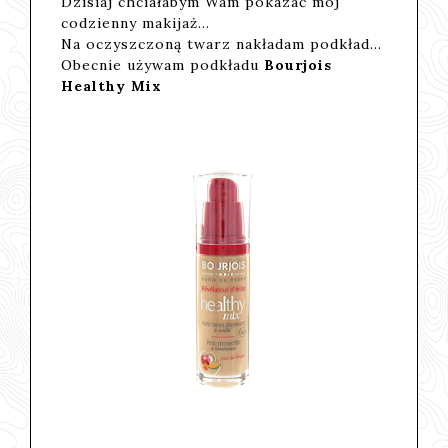
Dzisiaj chciałabym Wam pokazać mój
codzienny makijaż...
Na oczyszczoną twarz nakładam podkład...
Obecnie używam podkładu
Bourjois
Healthy Mix