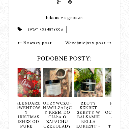
luksus za grosze
ŚWIAT KOSMETYKÓW
Nowszy post
Wcześniejszy post
PODOBNE POSTY:
ENDARZ
ODŻYWCZO-
ZŁOTY
RYŻOWA
PEELI
ENTOW
NAWILŻAJĄC
SEKRET
PIANKA
CIA
Y
Y KREM DO
SKRYTY W
OCZYSZCZAJ
ROKIT
ISTMAS
CIAŁA O
BALSAMIE
ĄCA DO
WA 
HES OD
ZAPACHU
BELLA
MYCIA
WITAM
URE
CZEKOLADY
LORIENT -
TWARZY -
A - 