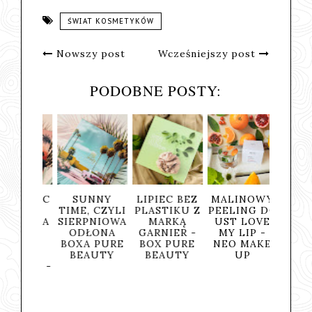
ŚWIAT KOSMETYKÓW
Nowszy post
Wcześniejszy post
PODOBNE POSTY:
RGETYC
SUNNY
LIPIEC BEZ
MALINOWY
EKSPR
ZNA
TIME, CZYLI
PLASTIKU Z
PEELING DO
A ODŻ
CÓWKA
SIERPNIOWA
MARKĄ
UST LOVE
DO WŁ
TA Z
ODŁONA
GARNIER -
MY LIP -
Z KOF
OXEM
BOXA PURE
BOX PURE
NEO MAKE
CZY
LOHA
BEAUTY
BEAUTY
UP
SPOSÓ
INGO -
PIĘK
URE
ZDR
AUTY
WŁOS
ZIA