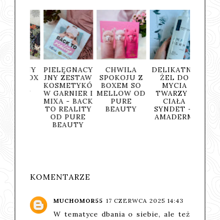
DZINY
PIELĘGNACY
CHWILA
DELIKATNY
SUN
NA BOX
JNY ZESTAW
SPOKOJU Z
ŻEL DO
DREAM
PURE
KOSMETYKÓ
BOXEM SO
MYCIA
ZAKOŃ
AUTY
W GARNIER I
MELLOW OD
TWARZY I
IE LA
MIXA - BACK
PURE
CIAŁA
PU
TO REALITY
BEAUTY
SYNDET —
BEA
OD PURE
AMADERM
BEAUTY
KOMENTARZE
MUCHOMOR55
17 CZERWCA 2025 14:43
W tematyce dbania o siebie, ale też