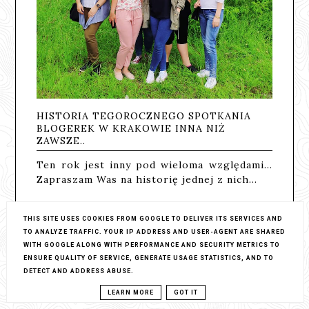
HISTORIA TEGOROCZNEGO SPOTKANIA
BLOGEREK W KRAKOWIE INNA NIŻ
ZAWSZE..
Ten rok jest inny pod wieloma względami...
Zapraszam Was na historię jednej z nich...
Wraz z rozpoczęciem Nowego Roku 20…
THIS SITE USES COOKIES FROM GOOGLE TO DELIVER ITS SERVICES AND
CZYTAJ DALEJ
21 KOMENTARZY
TO ANALYZE TRAFFIC. YOUR IP ADDRESS AND USER-AGENT ARE SHARED
WITH GOOGLE ALONG WITH PERFORMANCE AND SECURITY METRICS TO
ENSURE QUALITY OF SERVICE, GENERATE USAGE STATISTICS, AND TO
DETECT AND ADDRESS ABUSE.
LEARN MORE
GOT IT