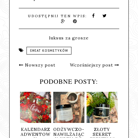
UDOSTĘPNIJ TEN WPIS:
luksus za grosze
ŚWIAT KOSMETYKÓW
Nowszy post
Wcześniejszy post
PODOBNE POSTY:
ENDARZ
ODŻYWCZO-
ZŁOTY
RYŻOWA
PEELI
ENTOW
NAWILŻAJĄC
SEKRET
PIANKA
CIA