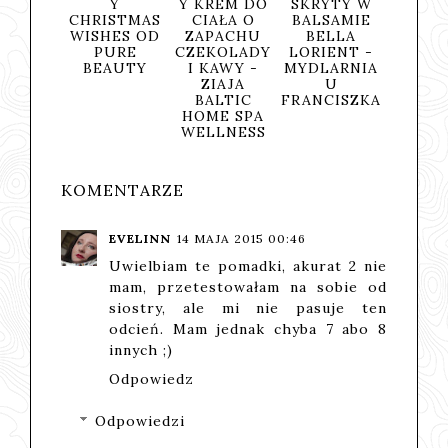
Y
Y KREM DO
SKRYTY W
OCZYSZCZAJ
ROKI
ISTMAS
CIAŁA O
BALSAMIE
ĄCA DO
WA 
HES OD
ZAPACHU
BELLA
MYCIA
WITA
PURE
CZEKOLADY
LORIENT -
TWARZY -
A - 
EAUTY
I KAWY -
MYDLARNIA
YASUMI
NAT
ZIAJA
U
BALTIC
FRANCISZKA
HOME SPA
WELLNESS
KOMENTARZE
EVELINN
14 MAJA 2015 00:46
Uwielbiam te pomadki, akurat 2 nie
mam, przetestowałam na sobie od
siostry, ale mi nie pasuje ten
odcień. Mam jednak chyba 7 abo 8
innych ;)
Odpowiedz
Odpowiedzi