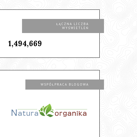
ŁĄCZNA LICZBA
WYŚWIETLEŃ
1,494,669
WSPÓŁPRACA BLOGOWA