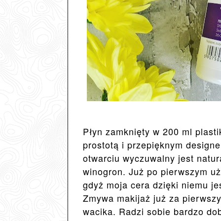
Płyn zamknięty w 200 ml plast
prostotą i przepięknym desig
otwarciu wyczuwalny jest natu
winogron. Już po pierwszym u
gdyż moja cera dzięki niemu j
Zmywa makijaż już za pierwsz
wacika. Radzi sobie bardzo d