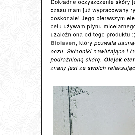
Dokładne oczyszczenie skóry j
czasu mam już wypracowany ryt
doskonale! Jego pierwszym ele
celu używam płynu micelarneg
uzależniona od tego produktu 
który
Biolaven
,
pozwala
usuną
oczu. Składniki nawilżające i 
podrażnioną skórę.
Olejek ete
znany jest ze swoich relaksują