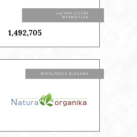
ŁĄCZNA LICZBA
WYŚWIETLEŃ
1,492,705
WSPÓŁPRACA BLOGOWA