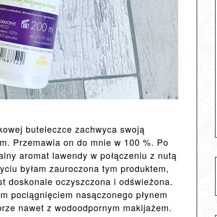
ikowej buteleczce zachwyca swoją
nem. Przemawia on do mnie w 100 %. Po
ralny aromat lawendy w połączeniu z nutą
życiu byłam zauroczona tym produktem,
est doskonale oczyszczona i odświeżona.
ym pociągnięciem nasączonego płynem
obrze nawet z wodoodpornym makijażem.