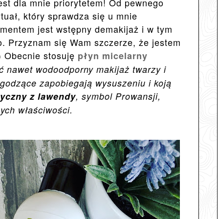
est dla mnie priorytetem! Od pewnego
uał, który sprawdza się u mnie
mentem jest wstępny demakijaż i w tym
o. Przyznam się Wam szczerze, że jestem
;) Obecnie stosuję
płyn micelarny
ć nawet wodoodporny makijaż twarzy i
łagodzące zapobiegają wysuszeniu i koją
ryczny z lawendy
, symbol Prowansji,
cych właściwości.