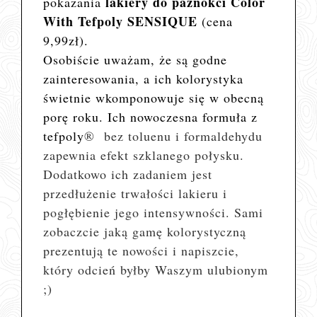
lakiery do paznokci Color
pokazania
With Tefpoly SENSIQUE
(cena
9,99zł).
Osobiście uważam, że są godne
zainteresowania, a ich kolorystyka
świetnie wkomponowuje się w obecną
porę roku. Ich nowoczesna formuła z
tefpoly
® bez toluenu i formaldehydu
zapewnia efekt szklanego połysku.
Dodatkowo ich zadaniem jest
przedłużenie trwałości lakieru i
pogłębienie jego intensywności. Sami
zobaczcie jaką gamę kolorystyczną
prezentują te nowości i napiszcie,
który odcień byłby Waszym ulubionym
;)