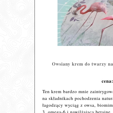
Owsiany krem do twarzy na 
cena:
Ten krem bardzo mnie zaintrygowa
na składnikach pochodzenia natur
łagodzący wyciąg z owsa, biomim
3, omega-6 i nawilżającą betainę.