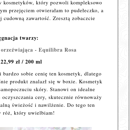
w kosmetyków, który pozwoli kompleksowo
nym przejęciem otwierałam to pudełeczko, a
ej cudowną zawartość. Zresztą zobaczcie
ęgnacja twarzy:
 orzeźwiająca - Equilibra Rosa
 22,99 zł / 200 ml
i bardzo sobie cenię ten kosmetyk, dlatego
śnie produkt znalazł się w boxie. Kosmetyk
samopoczuciu skóry. Stanowi on idealne
e oczyszczania cery, skutecznie równoważy
alną świeżość i nawilżenie. Do tego ten
 róż, który uwielbiam!