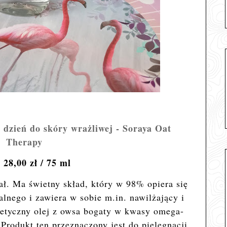
dzień do skóry wrażliwej
- Soraya Oat
Therapy
 28,00 zł / 75 ml
ł. Ma świetny skład, który w 98% opiera się
alnego i zawiera w sobie m.in.
nawilżający i
etyczny olej z owsa bogaty w kwasy omega-
 Produkt ten przeznaczony jest do pielęgnacji