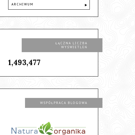
ARCHIWUM
ŁĄCZNA LICZBA
WYŚWIETLEŃ
1,493,477
WSPÓŁPRACA BLOGOWA