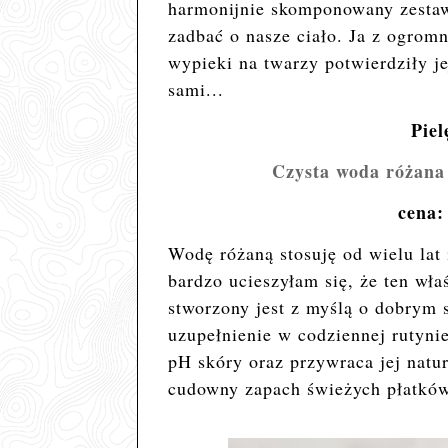
harmonijnie skomponowany zesta
zadbać o nasze ciało. Ja z ogrom
wypieki na twarzy potwierdziły j
sami...
Piel
Czysta woda różana
cena:
Wodę różaną stosuję od wielu lat 
bardzo ucieszyłam się, że ten wła
stworzony jest z myślą o dobrym 
uzupełnienie
w codziennej rutyni
pH skóry oraz przywraca jej natur
cudowny zapach świeżych płatków