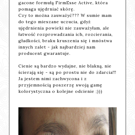
ga­co­ne for­mu­łą Fir­mEs­se Ac­ti­ve, która
po­ma­ga ujędr­niać skórę.
Czy to można zauważyć??? W sumie mam
do tego mieszane uczucia, gdyż
ujędrnienia powieki nie zauważyłam, ale
łatwość rozprowadzania ich, rozcierania,
gładkości, braku kruszenia się i mnóstwa
innych zalet - jak najbardziej nam
producent gwarantuje.
Cienie są bardzo wydajne, nie blakną, nie
ścierają się - są po prostu nie do zdarcia!!!
Ja jestem nimi zachwycona i z
przyjemnością poszerzę swoją gamę
kolorystyczna o kolejne odcienie ;)))