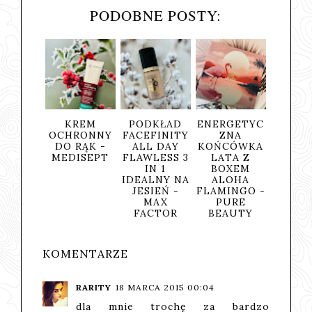
PODOBNE POSTY:
..
KREM
PODKŁAD
ENERGETYC
SUNNY
-
OCHRONNY
FACEFINITY
ZNA
TIME, CZYLI
DO RĄK -
ALL DAY
KOŃCÓWKA
SIERPNIOWA
MEDISEPT
FLAWLESS 3
LATA Z
ODŁONA
IN 1
BOXEM
BOXA PURE
IDEALNY NA
ALOHA
BEAUTY
JESIEŃ -
FLAMINGO -
MAX
PURE
FACTOR
BEAUTY
KOMENTARZE
RARITY
18 MARCA 2015 00:04
dla mnie trochę za bardzo