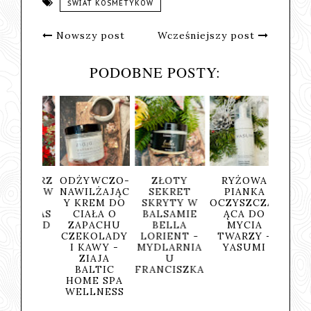
ŚWIAT KOSMETYKÓW
Nowszy post
Wcześniejszy post
PODOBNE POSTY:
ENDARZ
ODŻYWCZO-
ZŁOTY
RYŻOWA
PEELI
ENTOW
NAWILŻAJĄC
SEKRET
PIANKA
CIA
Y
Y KREM DO
SKRYTY W
OCZYSZCZAJ
ROKIT
ISTMAS
CIAŁA O
BALSAMIE
ĄCA DO
WA 
HES OD
ZAPACHU
BELLA
MYCIA
WITAM
URE
CZEKOLADY
LORIENT -
TWARZY -
A - 
AUTY
I KAWY -
MYDLARNIA
YASUMI
NAT
ZIAJA
U
BALTIC
FRANCISZKA
HOME SPA
WELLNESS