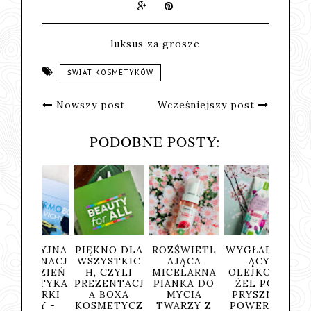
luksus za grosze
ŚWIAT KOSMETYKÓW
Nowszy post
Wcześniejszy post
PODOBNE POSTY:
ACYJNA
PIĘKNO DLA
ROZŚWIETL
WYGŁADZAJ
BALSA
ĘGNACJ
WSZYSTKIC
AJĄCA
ĄCY
CIA
 DZIEŃ
H, CZYLI
MICELARNA
OLEJKOWY
"MO
METYKA
PREZENTACJ
PIANKA DO
ŻEL POD
GRUS
MARKI
A BOXA
MYCIA
PRYSZNIC
TUT
CHY -
KOSMETYCZ
TWARZY Z
POWER OF
FRUT