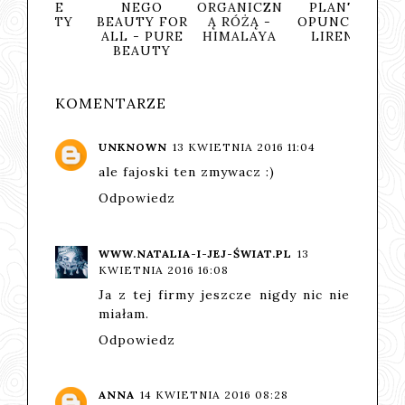
URE
NEGO
ORGANICZN
PLANTS
FARM
AUTY
BEAUTY FOR
Ą RÓŻĄ -
OPUNCJA -
ALL - PURE
HIMALAYA
LIRENE
BEAUTY
KOMENTARZE
UNKNOWN
13 KWIETNIA 2016 11:04
ale fajoski ten zmywacz :)
Odpowiedz
WWW.NATALIA-I-JEJ-ŚWIAT.PL
13
KWIETNIA 2016 16:08
Ja z tej firmy jeszcze nigdy nic nie
miałam.
Odpowiedz
ANNA
14 KWIETNIA 2016 08:28