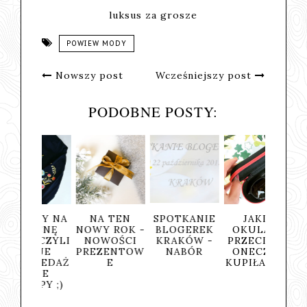
luksus za grosze
POWIEW MODY
Nowszy post
Wcześniejszy post
PODOBNE POSTY:
NDY NA
NA TEN
SPOTKANIE
JAKIE
NOWO
OSNĘ
NOWY ROK -
BLOGEREK
OKULARY
OBUWN
. CZYLI
NOWOŚCI
KRAKÓW -
PRZECIWSŁ
- CZA
OJE
PREZENTOW
NABÓR
ONECZNE
BUTY
RZEDAŻ
E
KUPIŁAM???
OWE
UPY ;)