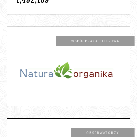
1,492,169
WSPÓŁPRACA BLOGOWA
OBSERWATORZY