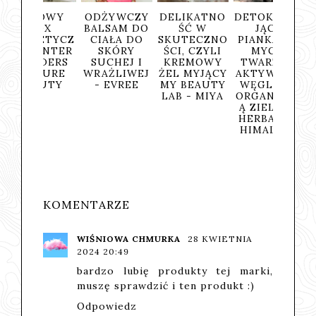
MOWY
ODŻYWCZY
DELIKATNO
DETOKSYKU
DETOK
BOX
BALSAM DO
ŚĆ W
JĄCA
JĄCY
METYCZ
CIAŁA DO
SKUTECZNO
PIANKA DO
DO M
WINTER
SKÓRY
ŚCI, CZYLI
MYCIA
TWAR
NDERS
SUCHEJ I
KREMOWY
TWARZY Z
WĘG
 PURE
WRAŻLIWEJ
ŻEL MYJĄCY
AKTYWNYM
AKTY
AUTY
- EVREE
MY BEAUTY
WĘGLEM I
I ZIE
LAB - MIYA
ORGANICZN
HERBA
Ą ZIELONĄ
HIMA
HERBATĄ -
HIMALAYA
KOMENTARZE
WIŚNIOWA CHMURKA
28 KWIETNIA
2024 20:49
bardzo lubię produkty tej marki,
muszę sprawdzić i ten produkt :)
Odpowiedz