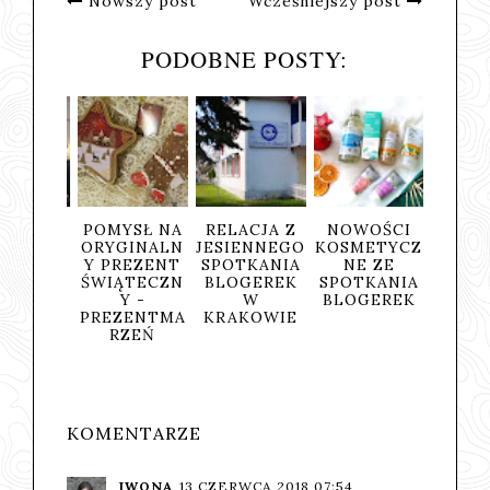
Nowszy post
Wcześniejszy post
PODOBNE POSTY:
SENNE
POMYSŁ NA
RELACJA Z
NOWOŚCI
HIST
TKANIE
ORYGINALN
JESIENNEGO
KOSMETYCZ
TEGOR
GEREK
Y PREZENT
SPOTKANIA
NE ZE
EG
W
ŚWIĄTECZN
BLOGEREK
SPOTKANIA
SPOTK
KOWIE
Y -
W
BLOGEREK
BLOG
PREZENTMA
KRAKOWIE
W
RZEŃ
KRAK
INNA
ZAWS
KOMENTARZE
IWONA
13 CZERWCA 2018 07:54