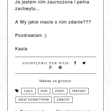
Ja jestem nim zauroczona i pełna
zachwytu...
A Wy jakie macie o nim zdanie???
Pozdrawiam ;)
Kasia
UDOSTĘPNIJ TEN WPIS:
luksus za grosze
CIAŁO
DOM
EVENT
PERFUMY
ŚWIAT KOSMETYKÓW
ZAPACHY