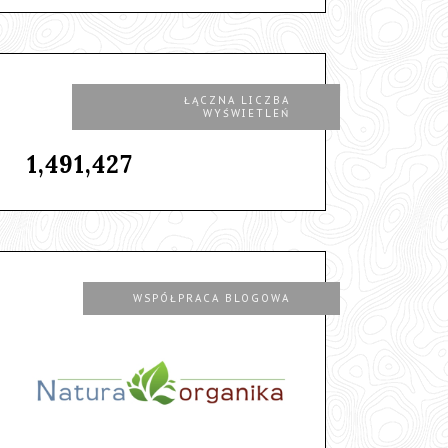
ŁĄCZNA LICZBA
WYŚWIETLEŃ
1,491,427
WSPÓŁPRACA BLOGOWA