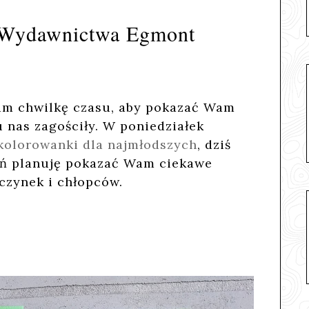
 Wydawnictwa Egmont
am chwilkę czasu, aby pokazać Wam
u nas zagościły. W poniedziałek
kolorowanki dla najmłodszych
, dziś
ień planuję pokazać Wam ciekawe
czynek i chłopców.