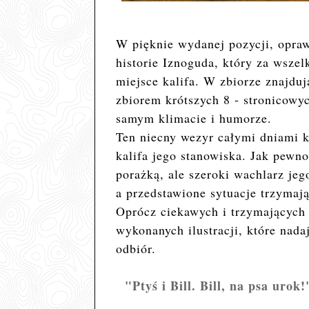
W pięknie wydanej pozycji, opraw
historie Iznoguda, który za wszel
miejsce kalifa. W zbiorze znajdują
zbiorem krótszych 8 - stronicowy
samym klimacie i humorze.
Ten niecny wezyr całymi dniami k
kalifa jego stanowiska. Jak pewno
porażką, ale szeroki wachlarz j
a przedstawione sytuacje trzymaj
Oprócz ciekawych i trzymających 
wykonanych ilustracji, które nada
odbiór.
"Ptyś i Bill. Bill, na psa urok!