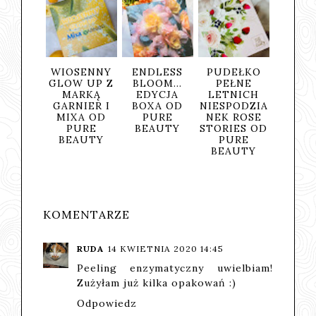
OSENNY
ENDLESS
PUDEŁKO
OWOCOWA
OW UP Z
BLOOM...
PEŁNE
PRZYJEMNO
MARKĄ
EDYCJA
LETNICH
ŚĆ POD
RNIER I
BOXA OD
NIESPODZIA
PRYSZNICE
IXA OD
PURE
NEK ROSE
M - ŻEL
PURE
BEAUTY
STORIES OD
BLACKBERR
EAUTY
PURE
Y &
BEAUTY
AVOCADO
OD MARKI
ATTIS
KOMENTARZE
RUDA
14 KWIETNIA 2020 14:45
Peeling enzymatyczny uwielbiam!
Zużyłam już kilka opakowań :)
Odpowiedz