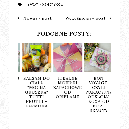
ŚWIAT KOSMETYKÓW
Nowszy post
Wcześniejszy post
PODOBNE POSTY:
ŁADZAJ
BALSAM DO
IDEALNE
BON
PŁ
ĄCY
CIAŁA
MGIEŁKI
VOYAGE,
MICEL
JKOWY
"MOCNA
ZAPACHOWE
CZYLI
Z KW
L POD
GRUSZKA"
OD
WAKACYJNA
SALIC
SZNIC
TUTTI
ORIFLAME
ODSLONA
YM - V
ER OF
FRUTTI -
BOXA OD
ANTS
FARMONA
PURE
NCJA -
BEAUTY
RENE