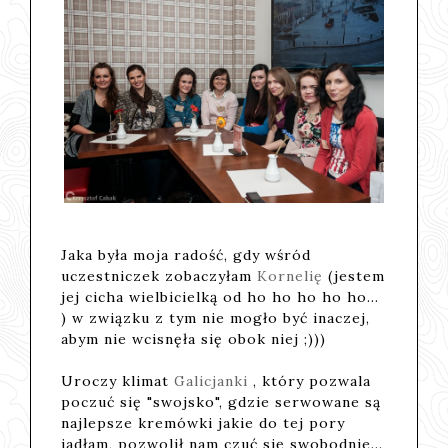
Jaka była moja radość, gdy wśród
uczestniczek zobaczyłam
Kornelię
(jestem
jej cicha wielbicielką od ho ho ho ho ho...
) w związku z tym nie mogło być inaczej,
abym nie wcisnęła się obok niej ;)))
Uroczy klimat
Galicjanki
, który pozwala
poczuć się "swojsko", gdzie serwowane są
najlepsze kremówki jakie do tej pory
jadłam, pozwolił nam czuć się swobodnie...