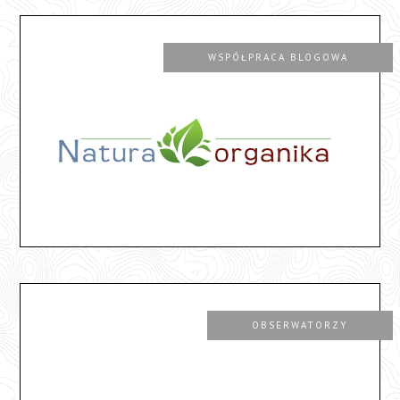
WSPÓŁPRACA BLOGOWA
OBSERWATORZY