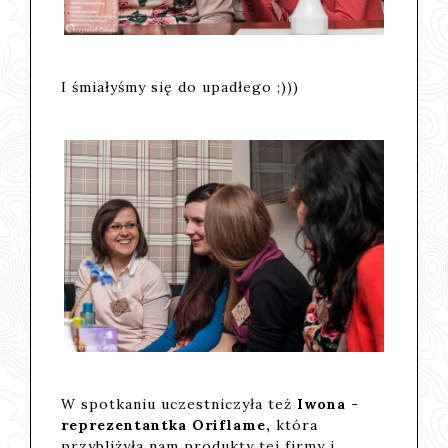
I śmiałyśmy się do upadłego ;)))
W spotkaniu uczestniczyła też
Iwona -
reprezentantka Oriflame,
która
przybliżyła nam produkty tej firmy i