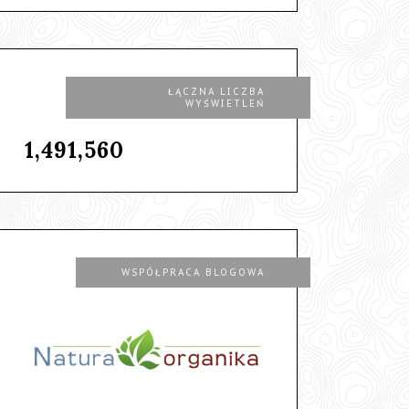
ŁĄCZNA LICZBA
WYŚWIETLEŃ
1,491,560
WSPÓŁPRACA BLOGOWA