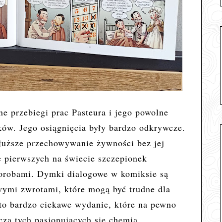
ane
przebiegi prac Pasteura i jego powolne
ów. Jego osiągnięcia były bardzo odkrywcze.
łuższe przechowywanie żywności bez jej
e pierwszych na świecie szczepionek
horobami. Dymki dialogowe w komiksie są
owymi zwrotami, które mogą być trudne dla
 to bardzo ciekawe wydanie, które na pewno
za tych pasjonujących się chemią.