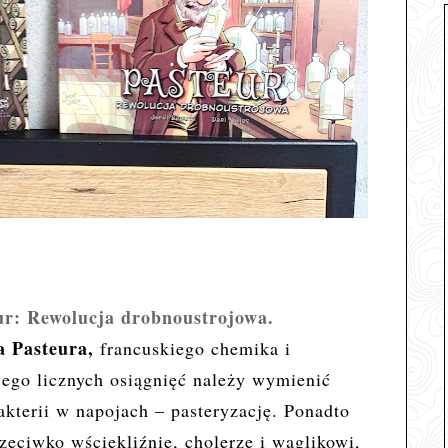
ur: Rewolucja drobnoustrojowa.
a Pasteura,
francuskiego chemika i
ego licznych osiągnięć należy wymienić
akterii w napojach – pasteryzację. Ponadto
zeciwko wściekliźnie, cholerze i wąglikowi,