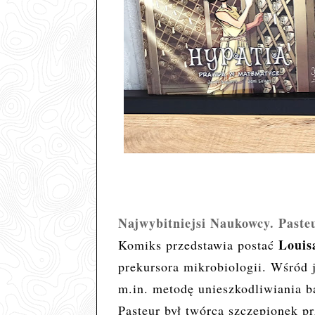
Najwybitniejsi Naukowcy. Paste
Louis
Komiks przedstawia postać
prekursora mikrobiologii.
Wśród j
m.in. metodę unieszkodliwiania b
Pasteur był twórcą szczepionek pr