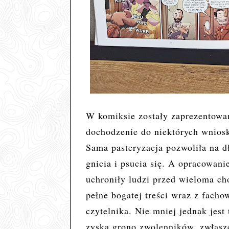
W komiksie zostały zaprezentow
dochodzenie do niektórych wniosk
Sama pasteryzacja pozwoliła na d
gnicia i psucia się. A opracowani
uchroniły ludzi przed wieloma c
pełne bogatej treści wraz z fach
czytelnika. Nie mniej jednak jest
zyska grono zwolenników, zwłaszc