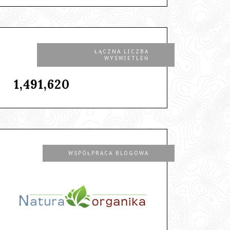
ŁĄCZNA LICZBA
WYŚWIETLEŃ
1,491,620
WSPÓŁPRACA BLOGOWA