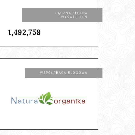
ŁĄCZNA LICZBA
WYŚWIETLEŃ
1,492,758
WSPÓŁPRACA BLOGOWA