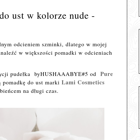
o ust w kolorze nude -
lnym odcieniem szminki, dlatego w mojej
naleźć w większości pomadki w odcieniach
Pure
 edycji pudełka byHUSHAAABYE#5 od
Lami Cosmetics
ą pomadkę do ust marki
bieńcem na długi czas.