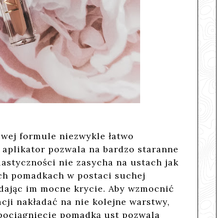
wej formule niezwykle łatwo
 aplikator pozwala na bardzo staranne
plastyczności nie zasycha na ustach jak
ch pomadkach w postaci suchej
adając im mocne krycie. Aby wzmocnić
ji nakładać na nie kolejne warstwy,
 pociągnięcie pomadką ust pozwala