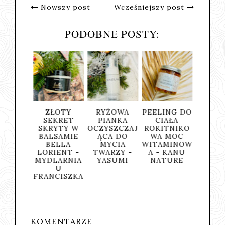
Nowszy post
Wcześniejszy post
PODOBNE POSTY:
ZO-
ZŁOTY
RYŻOWA
PEELING DO
BLACK OFF.
JĄC
SEKRET
PIANKA
CIAŁA
GREEN ON
 DO
SKRYTY W
OCZYSZCZAJ
ROKITNIKO
OPENBO
 O
BALSAMIE
ĄCA DO
WA MOC
PUDEŁK
HU
BELLA
MYCIA
WITAMINOW
OD PURE
ADY
LORIENT -
TWARZY -
A - KANU
BEAUTY
 -
MYDLARNIA
YASUMI
NATURE
A
U
C
FRANCISZKA
PA
SS
KOMENTARZE