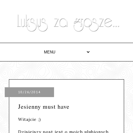
10/26/2014
Jesienny must have
Witajcie ;)
Dzisiejszy post jest o moich ulubionych