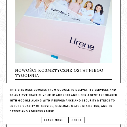
NOWOŚCI KOSMETYCZNE OSTATNIEGO
TYGODNIA
Kochani ;)
THIS SITE USES COOKIES FROM GOOGLE TO DELIVER ITS SERVICES AND
TO ANALYZE TRAFFIC. YOUR IP ADDRESS AND USER-AGENT ARE SHARED
Dzisiaj zapraszam Was na
nowości
WITH GOOGLE ALONG WITH PERFORMANCE AND SECURITY METRICS TO
kosmetyczne
które u mnie zawitały w
ENSURE QUALITY OF SERVICE, GENERATE USAGE STATISTICS, AND TO
ubiegłym tygodniu.
DETECT AND ADDRESS ABUSE.
Zacznę od paczki od ma…
LEARN MORE
GOT IT