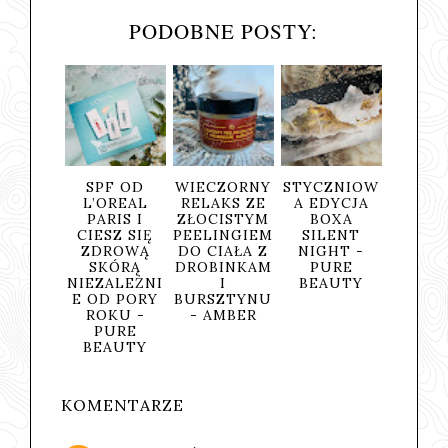
PODOBNE POSTY:
F OD
WIECZORNY
STYCZNIOW
KALENDARZ
OREAL
RELAKS ZE
A EDYCJA
ADWENTOW
RIS I
ZŁOCISTYM
BOXA
Y
SZ SIĘ
PEELINGIEM
SILENT
CHRISTMAS
ROWĄ
DO CIAŁA Z
NIGHT -
WISHES OD
KÓRĄ
DROBINKAM
PURE
PURE
ALEŻNI
I
BEAUTY
BEAUTY
D PORY
BURSZTYNU
KU -
- AMBER
URE
AUTY
KOMENTARZE