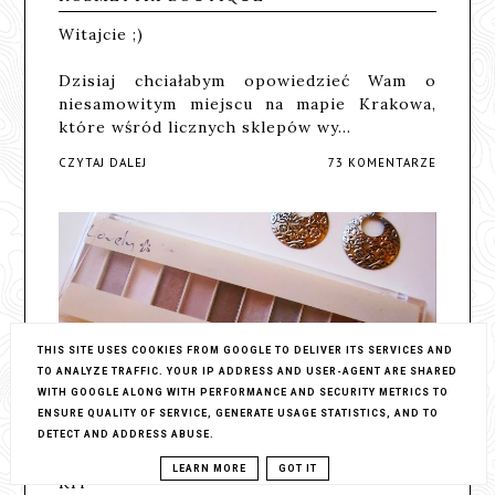
Witajcie ;)
Dzisiaj chciałabym opowiedzieć Wam o
niesamowitym miejscu na mapie Krakowa,
które wśród licznych sklepów wy…
CZYTAJ DALEJ
73 KOMENTARZE
THIS SITE USES COOKIES FROM GOOGLE TO DELIVER ITS SERVICES AND
TO ANALYZE TRAFFIC. YOUR IP ADDRESS AND USER-AGENT ARE SHARED
WITH GOOGLE ALONG WITH PERFORMANCE AND SECURITY METRICS TO
ENSURE QUALITY OF SERVICE, GENERATE USAGE STATISTICS, AND TO
DETECT AND ADDRESS ABUSE.
PALETKA CIENI LOVELY - NUDE MAKE UP
LEARN MORE
GOT IT
KIT