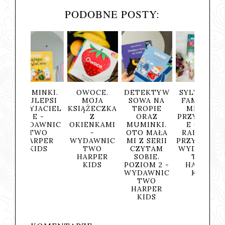
PODOBNE POSTY:
INKI.
OWOCE.
DETEKTYW
SYLVANIAN
ŻYCI
LEPSI
MOJA
SOWA NA
FAMILIES.
WSI
JACIEL
KSIĄŻECZKA
TROPIE
MILUSI
UCZYM
E -
Z
ORAZ
PRZYJACIEL
I BAW
AWNIC
OKIENKAMI
MUMINKI.
E ORAZ
AKAD
TWO
-
OTO MAŁA
RADOSNE
MĄDR
RPER
WYDAWNIC
MI Z SERII
PRZYGODY -
DZIEC
IDS
TWO
CZYTAM
WYDAWNIC
WYDA
HARPER
SOBIE.
TWO
TW
KIDS
POZIOM 2 -
HARPER
HAR
WYDAWNIC
KIDS
KI
TWO
HARPER
KIDS