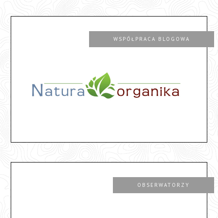
WSPÓŁPRACA BLOGOWA
OBSERWATORZY