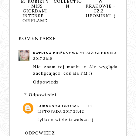
EJ KOBIETY
COLLECTIO
W
? - 
- MISS
N
KRAKOWIE -
TOALE
GIORDANI
CZ.2 -
NO
INTENSE -
UPOMINKI ;)
OLI
ORIFLAME
KOMENTARZE
KATRINA PIDŻANOWA
21 PAŹDZIERNIKA
2017 21:16
Nie znam tej marki :o Ale wygląda
zachęcająco, coś ala FM :)
Odpowiedz
Odpowiedzi
LUKSUS ZA GROSZE
18
LISTOPADA 2017 23:42
tylko o wiele trwalsze ;)
ODPOWIEDZ