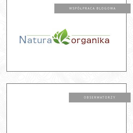
WSPÓŁPRACA BLOGOWA
OBSERWATORZY