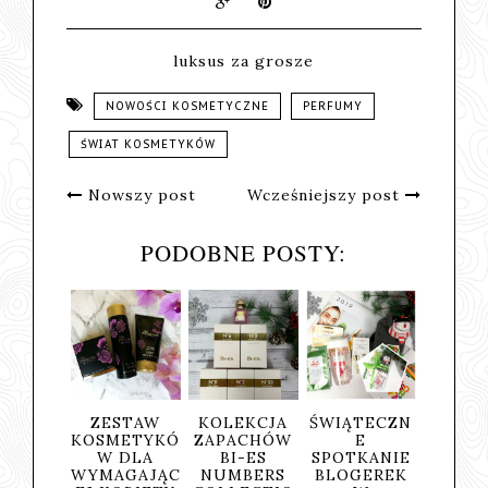
luksus za grosze
NOWOŚCI KOSMETYCZNE
PERFUMY
ŚWIAT KOSMETYKÓW
Nowszy post
Wcześniejszy post
PODOBNE POSTY:
ZESTAW
KOLEKCJA
ŚWIĄTECZN
CZ
KOSMETYKÓ
ZAPACHÓW
E
PACH
W DLA
BI-ES
SPOTKANIE
PRAWD
WYMAGAJĄC
NUMBERS
BLOGEREK
MĘŻCZ