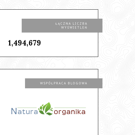
ŁĄCZNA LICZBA
WYŚWIETLEŃ
1,494,679
WSPÓŁPRACA BLOGOWA