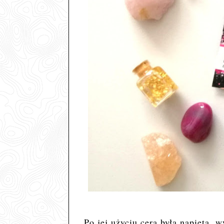
Po jej użyciu cera była napięta, 