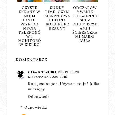
DZINO
CZYSTE
SUNNY
ODCZAROW
ŚWIE
 BOX
EKRANY W
TIME, CZYLI
YWANIE
SOK
URE
MOIM
SIERPNIOWA
CODZIENNO
VICTO
UTY -
DOMU -
ODŁONA
ŚCI Z
CYM
 4 YOU
PŁYN DO
BOXA PURE
CHUSTECZK
MYCIA
BEAUTY
AMI I
TELEFONÓ
ŚCIERECZKA
W I
MI MARKI
MONITORÓ
LUBA
W ZIELKO
KOMENTARZE
CAŁA RODZINKA TESTUJE
28
LISTOPADA 2020 21:15
Kop jest super .Używam to już kilka
miesięcy.
Odpowiedz
Odpowiedzi