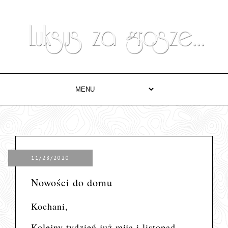
11/28/2020
Nowości do domu
Kochani,
Kolejny tydzień już mija i listopad