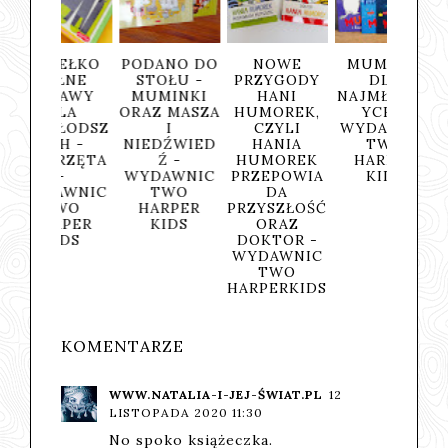
DEŁKO
PODANO DO
NOWE
MUMINKI
MINEC
EŁNE
STOŁU -
PRZYGODY
DLA
DUNGE
BAWY
MUMINKI
HANI
NAJMŁODSZ
KSI
DLA
ORAZ MASZA
HUMOREK,
YCH -
NAKLE
MŁODSZ
I
CZYLI
WYDAWNIC
WYDA
CH -
NIEDŹWIED
HANIA
TWO
TW
ERZĘTA
Ź -
HUMOREK
HARPER
HAR
-
WYDAWNIC
PRZEPOWIA
KIDS
KI
AWNIC
TWO
DA
TWO
HARPER
PRZYSZŁOŚĆ
RPER
KIDS
ORAZ
IDS
DOKTOR -
WYDAWNIC
TWO
HARPERKIDS
KOMENTARZE
WWW.NATALIA-I-JEJ-ŚWIAT.PL
12
LISTOPADA 2020 11:30
No spoko książeczka.