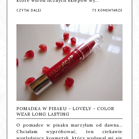
które wśród licznych sklepów wy…
CZYTAJ DALEJ
73 KOMENTARZE
POMADKA W PISAKU - LOVELY - COLOR
WEAR LONG LASTING
O pomadce w pisaku marzyłam od dawna...
Chciałam wypróbować, ten ciekawie
wyglądający kosmetyk, który wydawał mi się