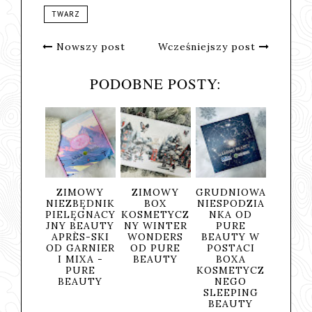
TWARZ
Nowszy post
Wcześniejszy post
PODOBNE POSTY:
MOWY
ZIMOWY
GRUDNIOWA
URODZINY
PIELĘ
BĘDNIK
BOX
NIESPODZIA
PIĘKNA BOX
JNY Z
ĘGNACY
KOSMETYCZ
NKA OD
- PURE
KOSME
BEAUTY
NY WINTER
PURE
BEAUTY
W GARN
ÈS-SKI
WONDERS
BEAUTY W
MIXA -
ARNIER
OD PURE
POSTACI
TO RE
IXA -
BEAUTY
BOXA
OD P
URE
KOSMETYCZ
BEA
AUTY
NEGO
SLEEPING
BEAUTY