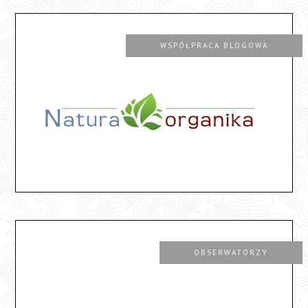
WSPÓŁPRACA BLOGOWA
OBSERWATORZY