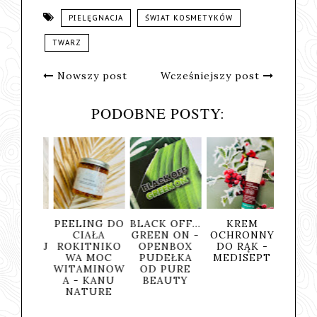
PIELĘGNACJA
ŚWIAT KOSMETYKÓW
TWARZ
Nowszy post
Wcześniejszy post
PODOBNE POSTY:
ODŻYWCZO-
ZŁOTY
RYŻOWA
PEELI
NAWILŻAJĄC
SEKRET
PIANKA
CIA
Y KREM DO
SKRYTY W
OCZYSZCZAJ
ROKIT
CIAŁA O
BALSAMIE
ĄCA DO
WA 
ZAPACHU
BELLA
MYCIA
WITAM
CZEKOLADY
LORIENT -
TWARZY -
A - 
I KAWY -
MYDLARNIA
YASUMI
NAT
ZIAJA
U
BALTIC
FRANCISZKA