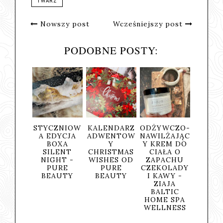
TWARZ
Nowszy post
Wcześniejszy post
PODOBNE POSTY:
CZNIOW
KALENDARZ
ODŻYWCZO-
ZŁOTY
RYŻ
DYCJA
ADWENTOW
NAWILŻAJĄC
SEKRET
PIA
OXA
Y
Y KREM DO
SKRYTY W
OCZYS
LENT
CHRISTMAS
CIAŁA O
BALSAMIE
ĄCA
GHT -
WISHES OD
ZAPACHU
BELLA
MYC
URE
PURE
CZEKOLADY
LORIENT -
TWAR
AUTY
BEAUTY
I KAWY -
MYDLARNIA
YAS
ZIAJA
U
BALTIC
FRANCISZKA
HOME SPA
WELLNESS