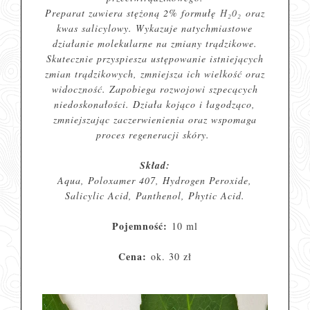
Preparat zawiera stężoną 2% formułę
H₂0₂
oraz
kwas salicylowy. Wykazuje natychmiastowe
działanie molekularne na zmiany trądzikowe.
Skutecznie przyspiesza ustępowanie istniejących
zmian trądzikowych, zmniejsza ich wielkość oraz
widoczność. Zapobiega rozwojowi szpecących
niedoskonałości. Działa kojąco i łagodząco,
zmniejszając zaczerwienienia oraz wspomaga
proces regeneracji skóry.
Skład:
Aqua, Poloxamer 407, Hydrogen Peroxide,
Salicylic Acid, Panthenol, Phytic Acid.
Pojemność:
10 ml
Cena:
ok. 30 zł