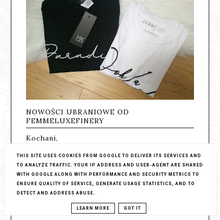
NOWOŚCI UBRANIOWE OD
FEMMELUXEFINERY
Kochani,
THIS SITE USES COOKIES FROM GOOGLE TO DELIVER ITS SERVICES AND
Dzisiaj nadszedł czas, aby pokazać Wam
TO ANALYZE TRAFFIC. YOUR IP ADDRESS AND USER-AGENT ARE SHARED
moje kolejne zamówienie ze
WITH GOOGLE ALONG WITH PERFORMANCE AND SECURITY METRICS TO
sklepu
femmeluxefinery.co.uk
.
Uwielbiam
ENSURE QUALITY OF SERVICE, GENERATE USAGE STATISTICS, AND TO
zama…
DETECT AND ADDRESS ABUSE.
CZYTAJ DALEJ
23 KOMENTARZE
LEARN MORE
GOT IT