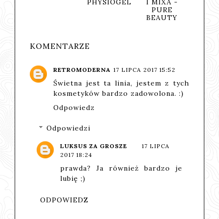
TY
PHYSIOGEL
I MIXA -
BEAUTY
PURE
BEAUTY
KOMENTARZE
RETROMODERNA
17 LIPCA 2017 15:52
Świetna jest ta linia, jestem z tych
kosmetyków bardzo zadowolona. :)
Odpowiedz
Odpowiedzi
LUKSUS ZA GROSZE
17 LIPCA
2017 18:24
prawda? Ja również bardzo je
lubię ;)
ODPOWIEDZ