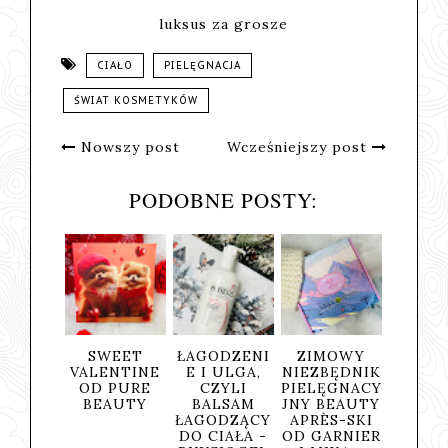
luksus za grosze
CIAŁO
PIELĘGNACJA
ŚWIAT KOSMETYKÓW
Nowszy post
Wcześniejszy post
PODOBNE POSTY:
EL
SWEET
ŁAGODZENI
ZIMOWY
ZIMOW
OM,
VALENTINE
E I ULGA,
NIEZBĘDNIK
BOX
I
OD PURE
CZYLI
PIELĘGNACY
KOSMETY
NNA
BEAUTY
BALSAM
JNY BEAUTY
NY WINT
JA
ŁAGODZĄCY
APRÈS-SKI
WONDER
URE
DO CIAŁA -
OD GARNIER
OD PUR