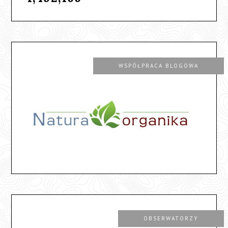
WSPÓŁPRACA BLOGOWA
OBSERWATORZY