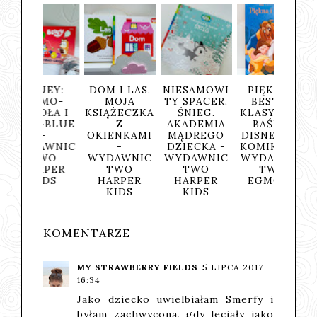
UEY:
DOM I LAS.
NIESAMOWI
PIĘKNA I
MINEC
AMO-
MOJA
TY SPACER.
BESTIA.
ŚWI
OŁA I
KSIĄŻECZKA
ŚNIEG.
KLASYCZNE
OTWA
I-BLUE
Z
AKADEMIA
BAŚNIE
NA PO
-
OKIENKAMI
MĄDREGO
DISNEYA W
NETH
AWNIC
-
DZIECKA -
KOMIKSIE -
TOM 
TWO
WYDAWNIC
WYDAWNIC
WYDAWNIC
WYDA
RPER
TWO
TWO
TWO
TW
IDS
HARPER
HARPER
EGMONT
EGM
KIDS
KIDS
KOMENTARZE
MY STRAWBERRY FIELDS
5 LIPCA 2017
16:34
Jako dziecko uwielbiałam Smerfy i
byłam zachwycona, gdy leciały jako