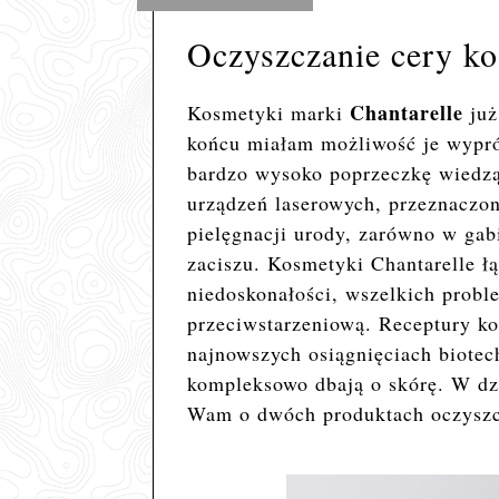
Oczyszczanie cery ko
Chantarelle
Kosmetyki marki
już
końcu miałam możliwość je wypr
bardzo wysoko poprzeczkę wiedząc
urządzeń laserowych, przeznaczon
pielęgnacji urody, zarówno w ga
zaciszu. Kosmetyki Chantarelle ł
niedoskonałości, wszelkich prob
przeciwstarzeniową. Receptury ko
najnowszych osiągnięciach biotech
kompleksowo dbają o skórę. W dz
Wam o dwóch produktach oczyszc