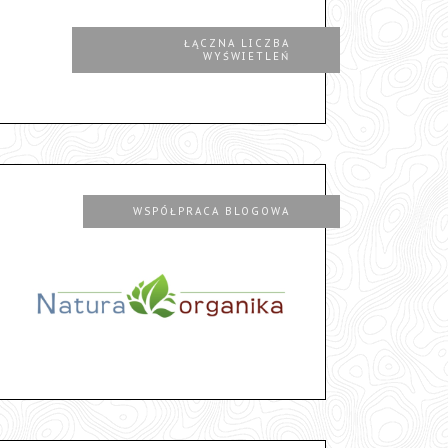
ŁĄCZNA LICZBA
WYŚWIETLEŃ
WSPÓŁPRACA BLOGOWA