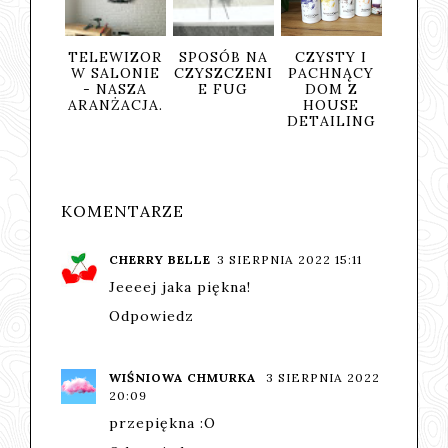
TELEWIZOR
SPOSÓB NA
CZYSTY I
PLAK
W SALONIE
CZYSZCZENI
PACHNĄCY
KTÓ
- NASZA
E FUG
DOM Z
ODMIE
ARANŻACJA.
HOUSE
WNĘTR
DETAILING
POS
STO
KOMENTARZE
CHERRY BELLE
3 SIERPNIA 2022 15:11
Jeeeej jaka piękna!
Odpowiedz
WIŚNIOWA CHMURKA
3 SIERPNIA 2022
20:09
przepiękna :O